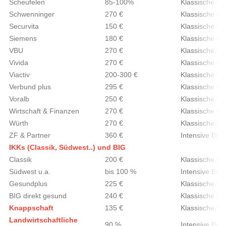
Scheufelen
85-100%
Klassische Be
Schwenninger
270 €
Klassische Be
Securvita
150 €
Klassische Be
Siemens
180 €
Klassische Be
VBU
270 €
Klassische Be
Vivida
270 €
Klassische Be
Viactiv
200-300 €
Klassische Be
Verbund plus
295 €
Klassische Be
Voralb
250 €
Klassische Be
Wirtschaft & Finanzen
270 €
Klassische Be
Würth
270 €
Klassische Be
ZF & Partner
360 €
Intensive Ber
IKKs (Classik, Südwest..) und BIG
Classik
200 €
Klassische Be
Südwest u.a.
bis 100 %
Intensive Ber
Gesundplus
225 €
Klassische Be
BIG direkt gesund
240 €
Klassische Be
Knappschaft
135 €
Klassische Be
Landwirtschaftliche
90 %
Intensive Ber