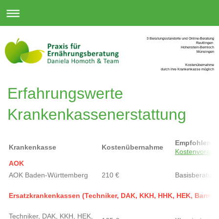
3 Beratungsstandorte und Online-Beratung
Reutlingen
Hohenstein-Bernloch
Münsingen
Kostenübernahme
durch ihre Krankenkasse möglich
Erfahrungswerte
Krankenkassenerstattung
Empfohlener
Krankenkasse
Kostenübernahme
Kostenvorans
AOK
AOK Baden-Württemberg
210 €
Basisberatun
Ersatzkrankenkassen (Techniker, DAK, KKH, HHK, HEK, Barmer
Techniker, DAK, KKH, HEK,