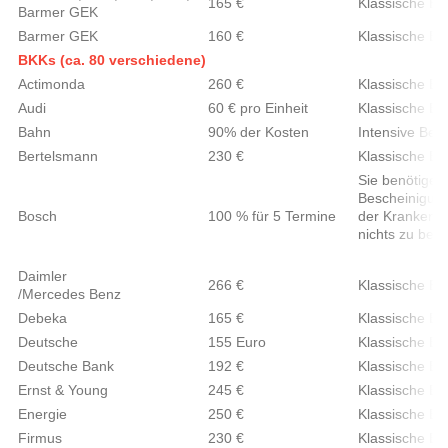
165 €
Klassische Be
Barmer GEK
Barmer GEK
160 €
Klassische Be
BKKs (ca. 80 verschiedene)
Actimonda
260 €
Klassische Be
Audi
60 € pro Einheit
Klassische Be
Bahn
90% der Kosten
Intensive Ber
Bertelsmann
230 €
Klassische Be
Sie benötigen 
Bescheinigung
Bosch
100 % für 5 Termine
der Krankenka
nichts zu bea
Daimler
266 €
Klassische Be
/Mercedes Benz
Debeka
165 €
Klassische Be
Deutsche
155 Euro
Klassische Be
Deutsche Bank
192 €
Klassische Be
Ernst & Young
245 €
Klassische Be
Energie
250 €
Klassische Be
Firmus
230 €
Klassische Be