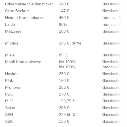
Gildemeister Seidensticker
240 €
Klassische Be
Groz-Beckert
147 €
Klassische Be
Heimat Krankenkasse
450 €
Intensive Ber
Linde
80%
Intensive Ber
Metzinger
288 €
Klassische Be
mhplus
246 € (80%)
Klassische Be
Miele
85 %
Klassische Be
Mobil Krankenkasse
bis 100%
Klassische Be
bis 100%
Intensive Ber
Novitas
250 €
Klassische Be
Pfalz
160 €
Klassische Be
Pronova
282 €
Klassische Be
PwC
270 €
Klassische Be
R+V
199,75 €
Klassische Be
Salus
208 €
Klassische Be
SBH
229,50 €
Klassische Be
SBK
135 €
Klassische Be