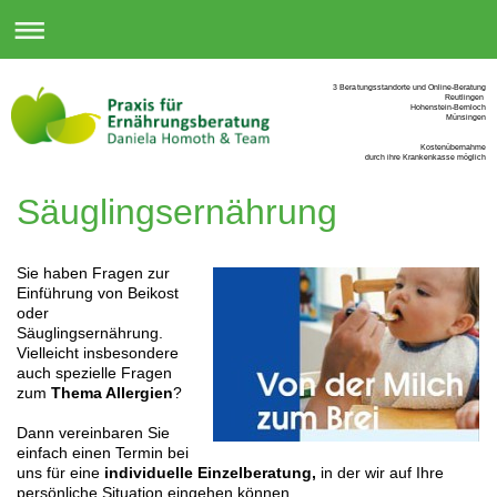
3 Beratungsstandorte und Online-Beratung
Reutlingen
Hohenstein-Bernloch
Münsingen
Kostenübernahme
durch ihre Krankenkasse möglich
Säuglingsernährung
Sie haben Fragen zur
Einführung von Beikost
oder
Säuglingsernährung.
Vielleicht insbesondere
auch spezielle Fragen
zum
Thema Allergien
?
Dann vereinbaren Sie
einfach einen Termin bei
uns für eine
individuelle Einzelberatung,
in der wir auf Ihre
persönliche Situation eingehen können.