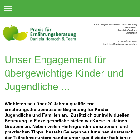
3 Beratungsstandorte und Online-Beratung
Reutlingen
Hohenstein-Bernloch
Münsingen
Kostenübernahme
durch ihre Krankenkasse möglich
Unser Engagement für
übergewichtige Kinder und
Jugendliche ...
Wir bieten seit über 20 Jahren qualifizierte
ernährungstherapeutische Begleitung für Kinder,
Jugendliche und Familien an. Zusätzlich zur individuellen
Betreuung in Einzelgespräche bieten wir Kurse in kleinen
Gruppen an. Neben vielen Hintergrundinformationen und
praktischen Tipps, besteht Gelegenheit für einen Austausch
der Teilnehmer untereinander unter qualifizierter fachlicher